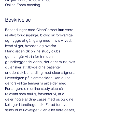
04. jan. 2023, 16.00 – 17.00
Online Zoom meeting
Beskrivelse
Behandlinger med ClearCorrect 
kan
 være 
relativt forudsigelige, biologisk forsvarlige 
og trygge at gå i gang med - hvis vi ved, 
hvad vi gør, hvordan og hvorfor.
I tandlægen.dk online study clubs 
gennemgår vi trin for trin den 
grundlæggende viden, der er et must, hvis 
du ønsker at tilbyde dine patienter 
ortodontisk behandling med clear aligners. 
I oversigten på hjemmesiden, kan du se 
de forskellige temaer vi arbejder med. 
For at gøre din online study club så 
relevant som mulig, forventer vi, at du 
deler nogle af dine cases med os og dine 
kolleger i tandlægen.dk. Forud for hver 
study club udvælger vi en eller flere cases, 