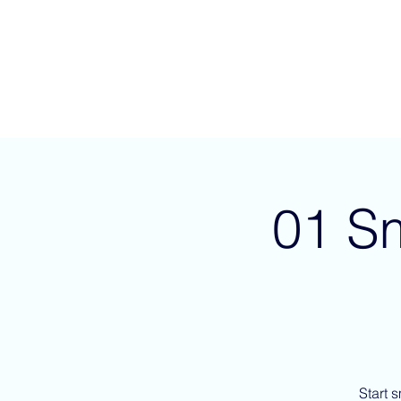
ALIGNERSERVICE
Om
01 Sm
Start 