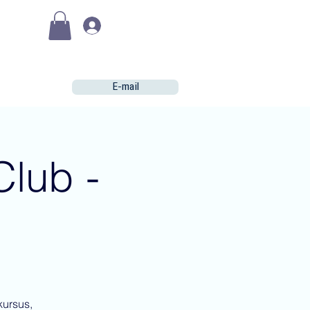
(€)
Se connecter
E-mail
Club -
kursus,