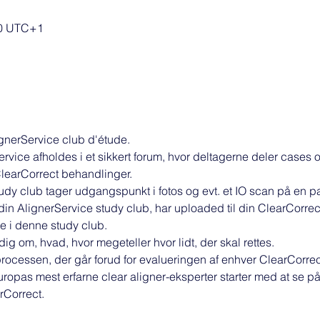
30 UTC+1
ignerService club d'étude.
rvice afholdes i et sikkert forum, hvor deltagerne deler cases 
ClearCorrect behandlinger.
udy club tager udgangspunkt i fotos og evt. et IO scan på en pati
 din AlignerService study club, har uploaded til din ClearCorrect
e i denne study club.
ig om, hvad, hvor megeteller hvor lidt, der skal rettes.
ocessen, der går forud for evalueringen af enhver ClearCorrect 
ropas mest erfarne clear aligner-eksperter starter med at se på
Correct.