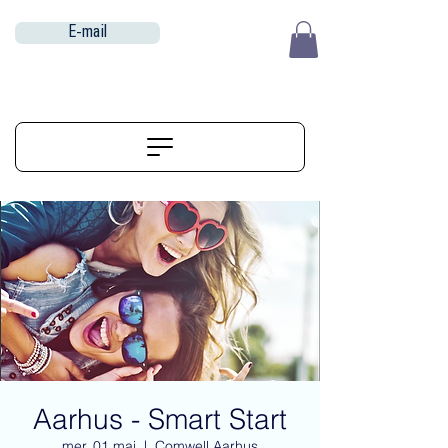
E-mail
EUR (€)
ALIGNERSERVICE
Aarhus - Smart Start
mer. 01 mai
  |  
Comwell Aarhus