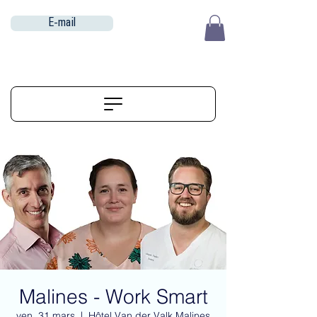
E-mail
EUR (€)
ALIGNERSERVICE
Malines - Work Smart
ven. 31 mars
  |  
Hôtel Van der Valk Malines