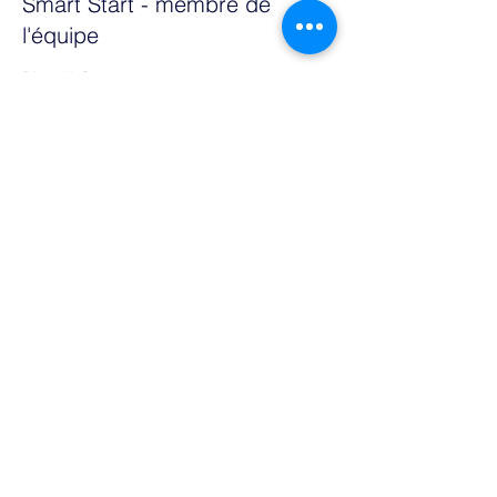
Smart Start - membre de
l'équipe
Plus d'info
Prix
355,00 €
Vente expirée
Type de billet
Day two - team member
Plus d'info
Prix
355,00 €