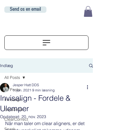
Send os en email
EUR (€)
ALIGNERSERVICE
Indlæg
All Posts
Jesper Hatt DDS
All Posts
1. jun. 2021
9 min læsning
Invisalign - Fordele &
Invisalign
Ulemper
SureSmile
Opdateret:
20. nov. 2023
ClearCorrect
Når man taler om clear aligners, er det 
Spark