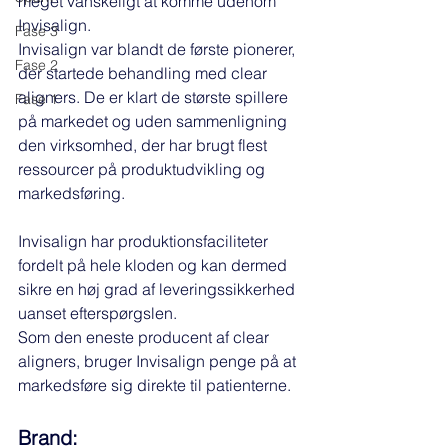
meget vanskeligt at komme udenom 
Invisalign. 
Fase 3
Invisalign var blandt de første pionerer, 
Fase 2
der startede behandling med clear 
aligners. De er klart de største spillere 
Fase 1
på markedet og uden sammenligning 
den virksomhed, der har brugt flest 
ressourcer på produktudvikling og 
markedsføring. 
Invisalign har produktionsfaciliteter 
fordelt på hele kloden og kan dermed 
sikre en høj grad af leveringssikkerhed 
uanset efterspørgslen. 
Som den eneste producent af clear 
aligners, bruger Invisalign penge på at 
markedsføre sig direkte til patienterne. 
Brand: