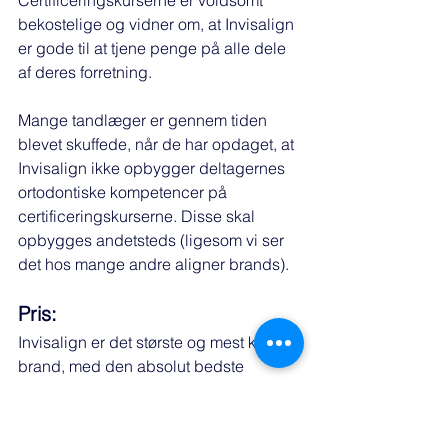
Certificeringskurserne er voldsomt 
bekostelige og vidner om, at Invisalign 
er gode til at tjene penge på alle dele 
af deres forretning. 
Mange tandlæger er gennem tiden 
blevet skuffede, når de har opdaget, at 
Invisalign ikke opbygger deltagernes 
ortodontiske kompetencer på 
certificeringskurserne. Disse skal 
opbygges andetsteds (ligesom vi ser 
det hos mange andre aligner brands).
Pris:
Invisalign er det største og mest kendte 
brand, med den absolut bedste 
software og leveringssikkerhed. Det 
kommer også til udtryk i prisen, hvor 
Invisalign er det dyreste clear aligner 