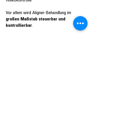
Risikokontrolle
Vor allem wird Aligner-Behandlung im
großen Maßstab steuerbar und
kontrollierbar
.
Flexible Implementierung - keine
strukturelle Abhängigkeit
AlignerService integriert sich in bestehende
klinische Workflows und arbeitet mit
aktuellen Aligner-Anbietern zusammen.
Kein Austausch bestehender Aligner-
Systeme erforderlich
Kein Aufbau interner Aligner-Abteilungen
notwendig
Keine Bindung an proprietäre Plattformen
Dies ermöglicht DSOs
strategische
Flexibilität
bei gleichzeitiger Stärkung der