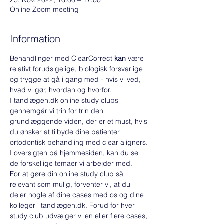
23. Nov. 2022, 16:00 – 17:00
Online Zoom meeting
Information
Behandlinger med ClearCorrect 
kan
 være 
relativt forudsigelige, biologisk forsvarlige 
og trygge at gå i gang med - hvis vi ved, 
hvad vi gør, hvordan og hvorfor.
I tandlægen.dk online study clubs 
gennemgår vi trin for trin den 
grundlæggende viden, der er et must, hvis 
du ønsker at tilbyde dine patienter 
ortodontisk behandling med clear aligners. 
I oversigten på hjemmesiden, kan du se 
de forskellige temaer vi arbejder med. 
For at gøre din online study club så 
relevant som mulig, forventer vi, at du 
deler nogle af dine cases med os og dine 
kolleger i tandlægen.dk. Forud for hver 
study club udvælger vi en eller flere cases, 