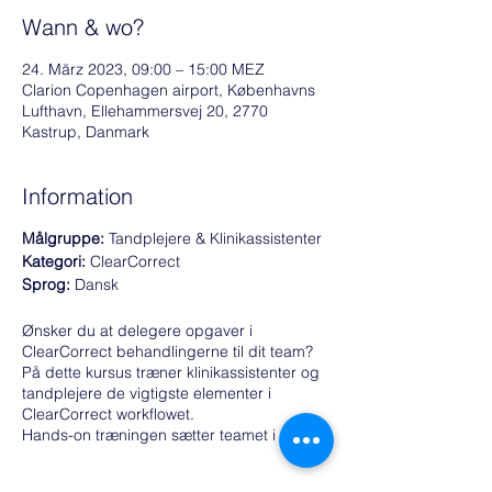
Wann & wo?
24. März 2023, 09:00 – 15:00 MEZ
Clarion Copenhagen airport, Københavns
Lufthavn, Ellehammersvej 20, 2770
Kastrup, Danmark
Information
Målgruppe:
Tandplejere & Klinikassistenter
Kategori:
ClearCorrect
Sprog:
Dansk
Ønsker du at delegere opgaver i
ClearCorrect behandlingerne til dit team?
På dette kursus træner klinikassistenter og
tandplejere de vigtigste elementer i
ClearCorrect workflowet.
Hands-on træningen sætter teamet i stand
til at arbejde selvstændigt i klinikken dagen
efter kurset.