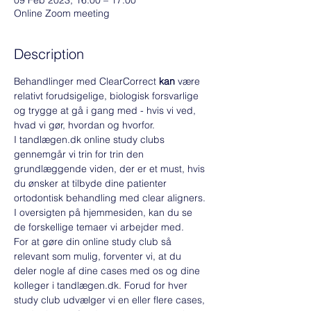
09 Feb 2023, 16:00 – 17:00
Online Zoom meeting
Description
Behandlinger med ClearCorrect 
kan
 være 
relativt forudsigelige, biologisk forsvarlige 
og trygge at gå i gang med - hvis vi ved, 
hvad vi gør, hvordan og hvorfor.
I tandlægen.dk online study clubs 
gennemgår vi trin for trin den 
grundlæggende viden, der er et must, hvis 
du ønsker at tilbyde dine patienter 
ortodontisk behandling med clear aligners. 
I oversigten på hjemmesiden, kan du se 
de forskellige temaer vi arbejder med. 
For at gøre din online study club så 
relevant som mulig, forventer vi, at du 
deler nogle af dine cases med os og dine 
kolleger i tandlægen.dk. Forud for hver 
study club udvælger vi en eller flere cases, 